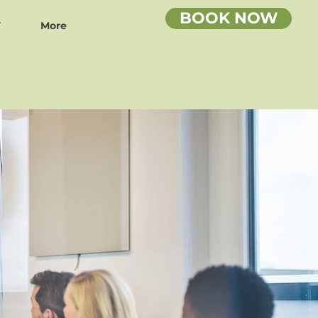
BOOK NOW
T
More