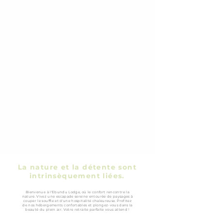
Welcome to
eBundu Lodge
La nature et la détente sont
intrinsèquement liées.
Bienvenue à l'Ebundu Lodge, où le confort rencontre la
nature. Vivez une escapade sereine entourée de paysages à
couper le souffle et d'une hospitalité chaleureuse. Profitez
de nos hébergements confortables et plongez-vous dans la
beauté du plein air. Votre retraite parfaite vous attend !