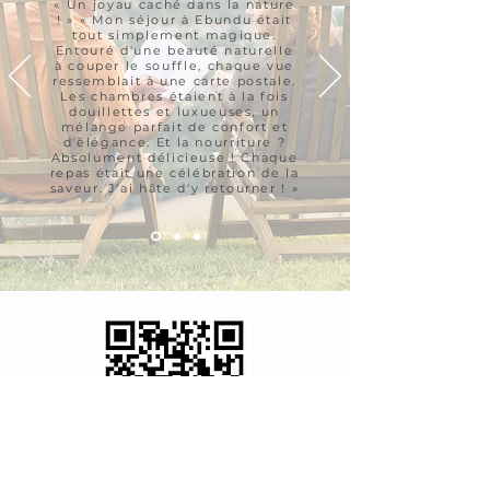
« Un joyau caché dans la nature
! » « Mon séjour à Ebundu était
tout simplement magique.
Entouré d'une beauté naturelle
à couper le souffle, chaque vue
ressemblait à une carte postale.
Les chambres étaient à la fois
douillettes et luxueuses, un
mélange parfait de confort et
d'élégance. Et la nourriture ?
Absolument délicieuse ! Chaque
repas était une célébration de la
saveur. J'ai hâte d'y retourner ! »
Please leave a review by scanning