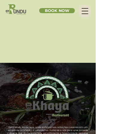
BOOK NOW
Bem-vindo ao Ekhaya, onde enfatizamos refeições caseiras em um
ambiente acolhedor e convidativo. Junte-se a nós para uma jornada
culinária que destaca comida reconfortante e hospitalidade genuína.