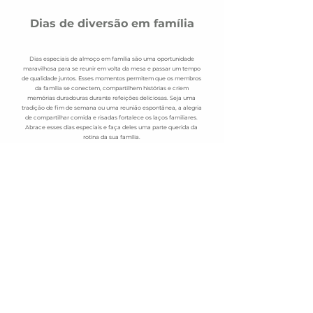
Dias de diversão em família
Dias especiais de almoço em família são uma oportunidade
maravilhosa para se reunir em volta da mesa e passar um tempo
de qualidade juntos. Esses momentos permitem que os membros
da família se conectem, compartilhem histórias e criem
memórias duradouras durante refeições deliciosas. Seja uma
tradição de fim de semana ou uma reunião espontânea, a alegria
de compartilhar comida e risadas fortalece os laços familiares.
Abrace esses dias especiais e faça deles uma parte querida da
rotina da sua família.
Música ao vivo
Junte-se a nós para uma experiência inesquecível de bebidas e
música ao vivo! Desfrute de uma bebida refrescante enquanto
absorve a atmosfera vibrante criada por músicos talentosos. Não
perca a mistura perfeita de ótimas bebidas e apresentações
cativantes!
Dias de refeições africanas