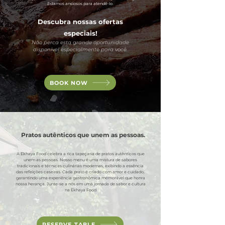
Estamos ansiosos para atendê-lo.
Descubra nossas ofertas
especiais!
Não perca esta grande oportunidade
disponível especialmente para você.
BOOK NOW
Pratos autênticos que unem as pessoas.
A Ekhaya Food celebra a rica tapeçaria de pratos autênticos que
unem as pessoas. Nosso menu é uma mistura de sabores
tradicionais e técnicas culinárias modernas, exibindo a essência
das refeições caseiras. Cada prato é criado com amor e cuidado,
garantindo uma experiência gastronômica memorável que honra
nossa herança. Junte-se a nós em uma jornada de sabor e cultura
na Ekhaya Food
RESERVE TABLE